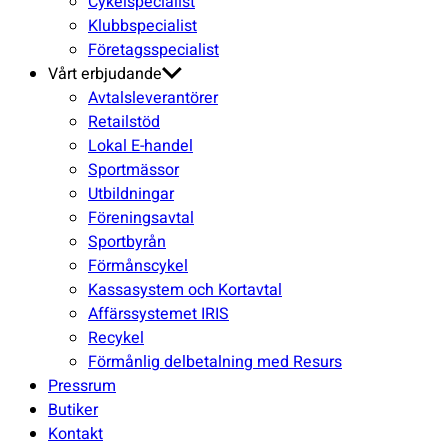
Cykelspecialist
Klubbspecialist
Företagsspecialist
Vårt erbjudande
Avtalsleverantörer
Retailstöd
Lokal E-handel
Sportmässor
Utbildningar
Föreningsavtal
Sportbyrån
Förmånscykel
Kassasystem och Kortavtal
Affärssystemet IRIS
Recykel
Förmånlig delbetalning med Resurs
Pressrum
Butiker
Kontakt