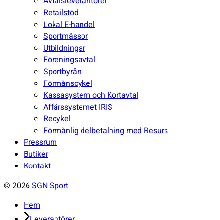
undermeny
Avtalsleverantörer
Retailstöd
Lokal E-handel
Sportmässor
Utbildningar
Föreningsavtal
Sportbyrån
Förmånscykel
Kassasystem och Kortavtal
Affärssystemet IRIS
Recykel
Förmånlig delbetalning med Resurs
Pressrum
Butiker
Kontakt
© 2026
SGN Sport
Hem
Leverantörer