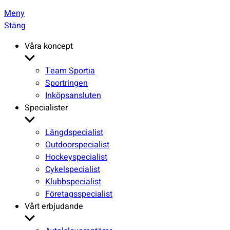
Meny
Stäng
Våra koncept
Visa
undermeny
Team Sportia
Sportringen
Inköpsansluten
Specialister
Visa
undermeny
Längdspecialist
Outdoorspecialist
Hockeyspecialist
Cykelspecialist
Klubbspecialist
Företagsspecialist
Vårt erbjudande
Visa