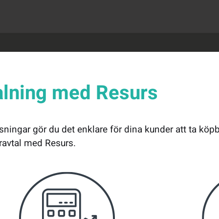
alning med Resurs
ösningar gör du det enklare för dina kunder att ta k
neravtal med Resurs.