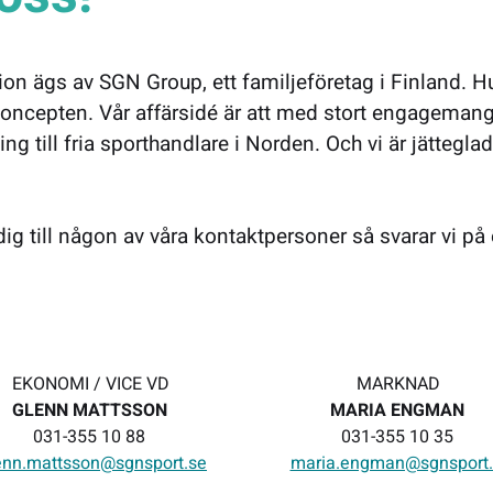
ion ägs av SGN Group, ett familjeföretag i Finland. 
 koncepten. Vår affärsidé är att med stort engagemang
g till fria sporthandlare i Norden. Och vi är jätteglad
g till någon av våra kontaktpersoner så svarar vi på 
EKONOMI / VICE VD
MARKNAD
GLENN MATTSSON
MARIA ENGMAN
031-355 10 88
031-355 10 35
enn.mattsson@sgnsport.se
maria.engman@sgnsport.