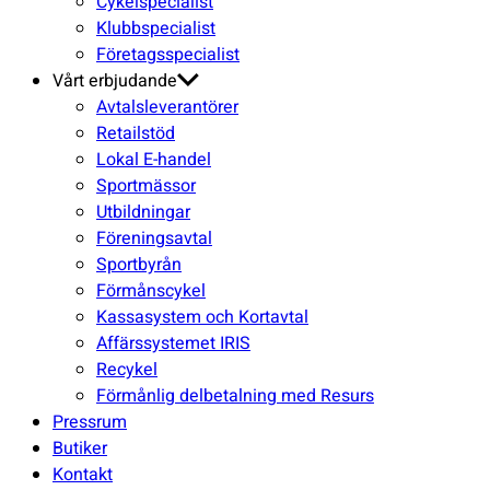
Cykelspecialist
Klubbspecialist
Företagsspecialist
Vårt erbjudande
Avtalsleverantörer
Retailstöd
Lokal E-handel
Sportmässor
Utbildningar
Föreningsavtal
Sportbyrån
Förmånscykel
Kassasystem och Kortavtal
Affärssystemet IRIS
Recykel
Förmånlig delbetalning med Resurs
Pressrum
Butiker
Kontakt