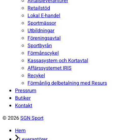
undermeny
Avtalsleverantörer
Retailstöd
Lokal E-handel
Sportmässor
Utbildningar
Föreningsavtal
Sportbyrån
Förmånscykel
Kassasystem och Kortavtal
Affärssystemet IRIS
Recykel
Förmånlig delbetalning med Resurs
Pressrum
Butiker
Kontakt
© 2026
SGN Sport
Hem
Leverantörer