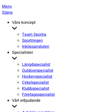
Meny
Stäng
Våra koncept
Visa
undermeny
Team Sportia
Sportringen
Inköpsansluten
Specialister
Visa
undermeny
Längdspecialist
Outdoorspecialist
Hockeyspecialist
Cykelspecialist
Klubbspecialist
Företagsspecialist
Vårt erbjudande
Visa