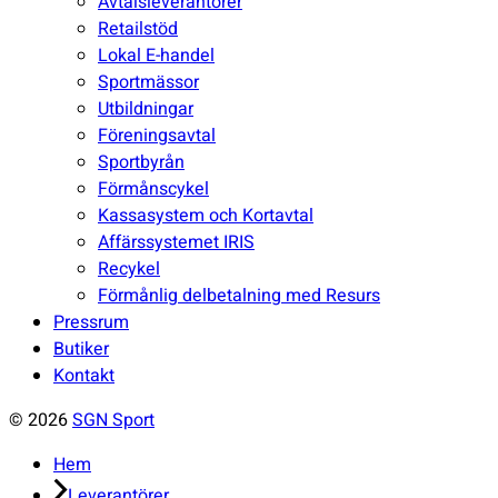
undermeny
Avtalsleverantörer
Retailstöd
Lokal E-handel
Sportmässor
Utbildningar
Föreningsavtal
Sportbyrån
Förmånscykel
Kassasystem och Kortavtal
Affärssystemet IRIS
Recykel
Förmånlig delbetalning med Resurs
Pressrum
Butiker
Kontakt
© 2026
SGN Sport
Hem
Leverantörer