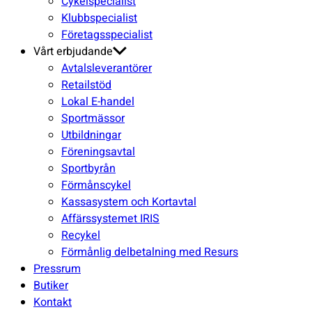
Cykelspecialist
Klubbspecialist
Företagsspecialist
Vårt erbjudande
Avtalsleverantörer
Retailstöd
Lokal E-handel
Sportmässor
Utbildningar
Föreningsavtal
Sportbyrån
Förmånscykel
Kassasystem och Kortavtal
Affärssystemet IRIS
Recykel
Förmånlig delbetalning med Resurs
Pressrum
Butiker
Kontakt