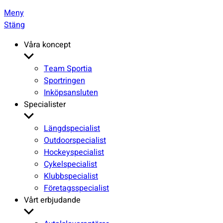
Meny
Stäng
Våra koncept
Visa
undermeny
Team Sportia
Sportringen
Inköpsansluten
Specialister
Visa
undermeny
Längdspecialist
Outdoorspecialist
Hockeyspecialist
Cykelspecialist
Klubbspecialist
Företagsspecialist
Vårt erbjudande
Visa