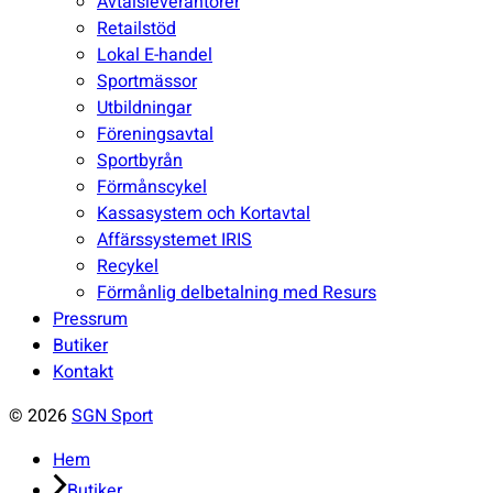
Avtalsleverantörer
Retailstöd
Lokal E-handel
Sportmässor
Utbildningar
Föreningsavtal
Sportbyrån
Förmånscykel
Kassasystem och Kortavtal
Affärssystemet IRIS
Recykel
Förmånlig delbetalning med Resurs
Pressrum
Butiker
Kontakt
© 2026
SGN Sport
Hem
Butiker