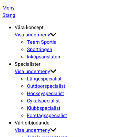
Meny
Stäng
Våra koncept
Visa undermeny
Team Sportia
Sportringen
Inköpsansluten
Specialister
Visa undermeny
Längdspecialist
Outdoorspecialist
Hockeyspecialist
Cykelspecialist
Klubbspecialist
Företagsspecialist
Vårt erbjudande
Visa undermeny