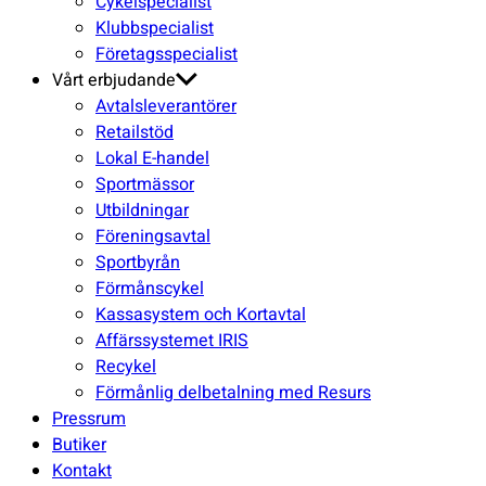
Cykelspecialist
Klubbspecialist
Företagsspecialist
Vårt erbjudande
Avtalsleverantörer
Retailstöd
Lokal E-handel
Sportmässor
Utbildningar
Föreningsavtal
Sportbyrån
Förmånscykel
Kassasystem och Kortavtal
Affärssystemet IRIS
Recykel
Förmånlig delbetalning med Resurs
Pressrum
Butiker
Kontakt