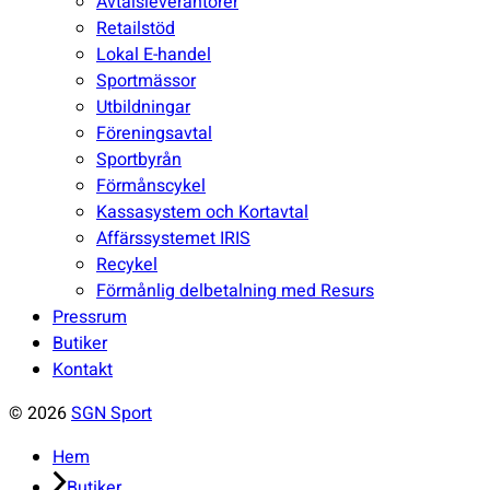
undermeny
Avtalsleverantörer
Retailstöd
Lokal E-handel
Sportmässor
Utbildningar
Föreningsavtal
Sportbyrån
Förmånscykel
Kassasystem och Kortavtal
Affärssystemet IRIS
Recykel
Förmånlig delbetalning med Resurs
Pressrum
Butiker
Kontakt
© 2026
SGN Sport
Hem
Butiker