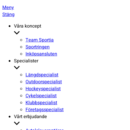
Meny
Stäng
Våra koncept
Visa
undermeny
Team Sportia
Sportringen
Inköpsansluten
Specialister
Visa
undermeny
Längdspecialist
Outdoorspecialist
Hockeyspecialist
Cykelspecialist
Klubbspecialist
Företagsspecialist
Vårt erbjudande
Visa