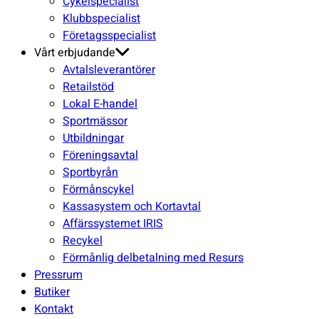
Cykelspecialist
Klubbspecialist
Företagsspecialist
Vårt erbjudande
Avtalsleverantörer
Retailstöd
Lokal E-handel
Sportmässor
Utbildningar
Föreningsavtal
Sportbyrån
Förmånscykel
Kassasystem och Kortavtal
Affärssystemet IRIS
Recykel
Förmånlig delbetalning med Resurs
Pressrum
Butiker
Kontakt