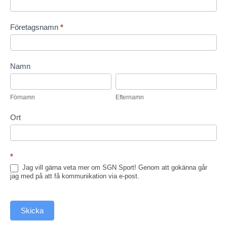
h
e
Företagsnamn
*
t
s
b
r
Namn
e
F
E
v
ö
f
Förnamn
Efternamn
r
t
n
e
Ort
a
r
m
n
n
a
*
m
n
Jag vill gärna veta mer om SGN Sport! Genom att gokänna går
jag med på att få kommunikation via e-post.
Skicka